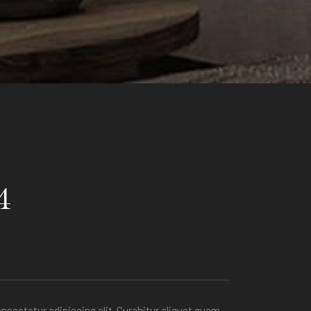
4
nsectetur adipiscing elit. Curabitur aliquet quam