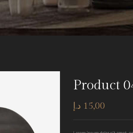
Product 0
د.إ
15,00
Lorem ipsum dolor sit amet, co