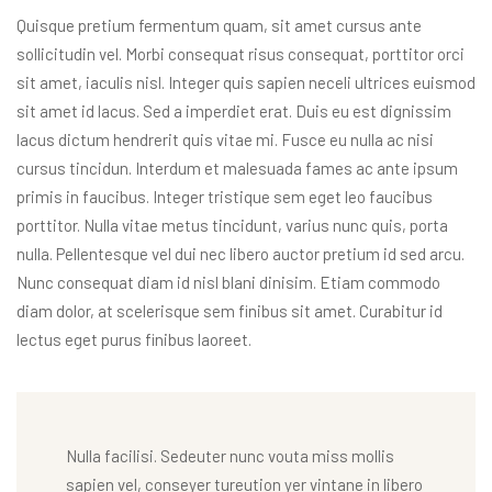
Quisque pretium fermentum quam, sit amet cursus ante
sollicitudin vel. Morbi consequat risus consequat, porttitor orci
sit amet, iaculis nisl. Integer quis sapien neceli ultrices euismod
sit amet id lacus. Sed a imperdiet erat. Duis eu est dignissim
lacus dictum hendrerit quis vitae mi. Fusce eu nulla ac nisi
cursus tincidun. Interdum et malesuada fames ac ante ipsum
primis in faucibus. Integer tristique sem eget leo faucibus
porttitor. Nulla vitae metus tincidunt, varius nunc quis, porta
nulla. Pellentesque vel dui nec libero auctor pretium id sed arcu.
Nunc consequat diam id nisl blani dinisim. Etiam commodo
diam dolor, at scelerisque sem finibus sit amet. Curabitur id
lectus eget purus finibus laoreet.
Nulla facilisi. Sedeuter nunc vouta miss mollis
sapien vel, conseyer tureution yer vintane in libero