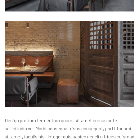
Design pretium fermentum quam, sit amet cursus ante
sollicitudin vel. Morbi consequat risus consequat, porttitor orci
sit amet, iaculis nisl. Integer quis sapien neceli ultrices euismod